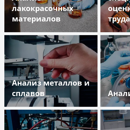
лакокрасочных
оцен
материалов
труд
Подробнее
Подр
Анализ металлов и
сплавов
Анал
Подробнее
Подр