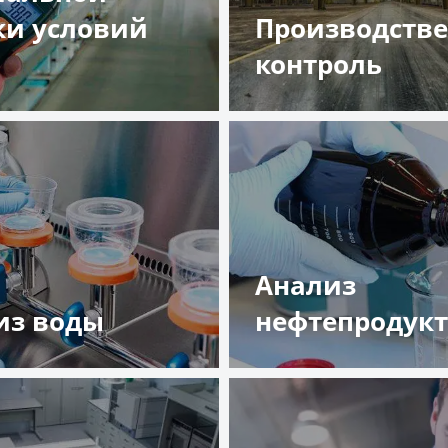
ки условий
Производств
а
контроль
обнее
Подробнее
Анализ
из воды
нефтепродук
обнее
Подробнее