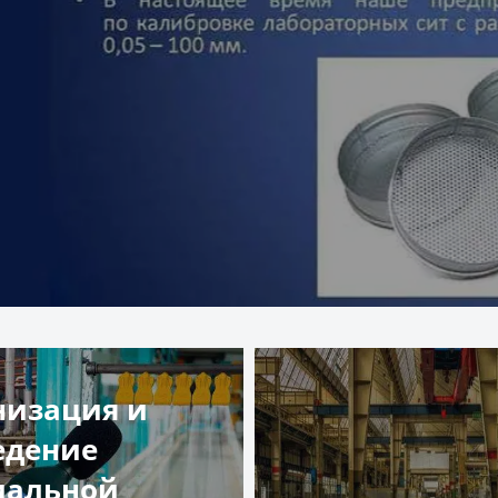
низация и
едение
иальной