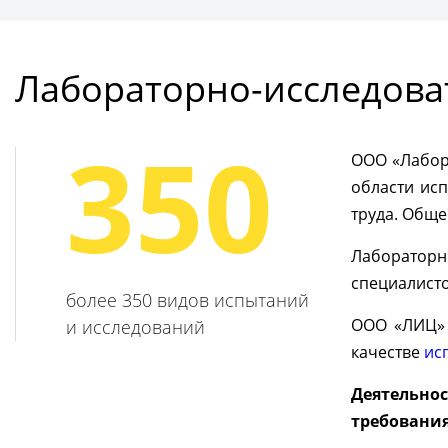
Подробнее
Получ
Лабораторно-исследова
350
ООО «Лабора
области ис
труда. Обще
Лабораторн
специалисто
более 350 видов испытаний
ООО «ЛИЦ» 
и исследований
качестве
ис
Деятельно
требования