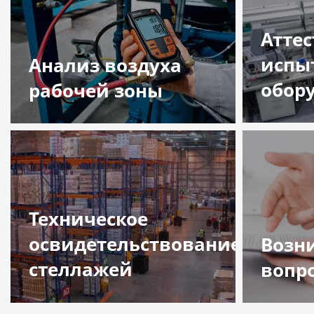
Атте
испы
Анализ воздуха
обор
рабочей зоны
Подр
Подробнее
Техническое
освидетельствование
Возн
стеллажей
вопр