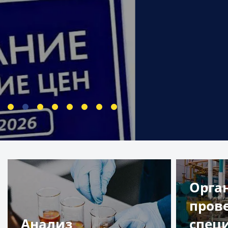
Орга
пров
Анализ
спец