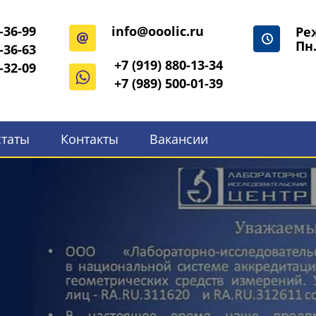
-36-99
info@ooolic.ru
Ре
Пн.
-36-63
+7 (919) 880-13-34
-32-09
+7 (989) 500-01-39
статы
Контакты
Вакансии