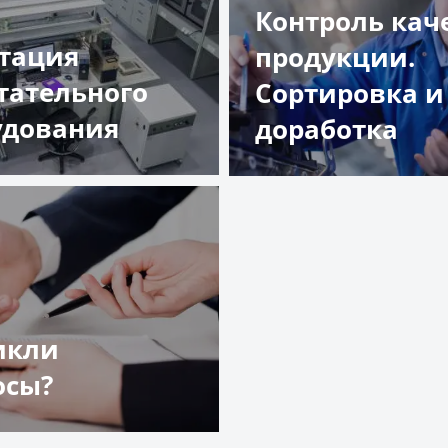
Контроль кач
стация
продукции.
тательного
Сортировка и
удования
доработка
обнее
Подробнее
икли
осы?