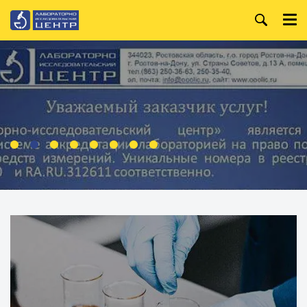
+7 (863) 250-36-99
Главная
+7 (863) 250-36-63
О компании
+7 (863) 250-32-09
Услуги
WhatsApp:
+7 (919) 880-13-34
Анализ лакокрасочных
материалов
Режим работы:
Пн. — Пт.
Организация и
проведение специальной
8:00 — 18:00
оценки условий труда
Производственный
контроль
Испытания строительных
материалов
Анализ металлов и
сплавов
Анализ воды
Анализ нефтепродуктов