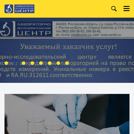
+7 (863) 250-36-99
Главная
+7 (863) 250-36-63
О компании
+7 (863) 250-32-09
Услуги
WhatsApp:
+7 (919) 880-13-34
Анализ лакокрасочных
материалов
Режим работы:
Пн. — Пт.
Организация и
проведение специальной
8:00 — 18:00
оценки условий труда
Производственный
контроль
Испытания строительных
материалов
Анализ металлов и
сплавов
Анализ воды
Анализ нефтепродуктов