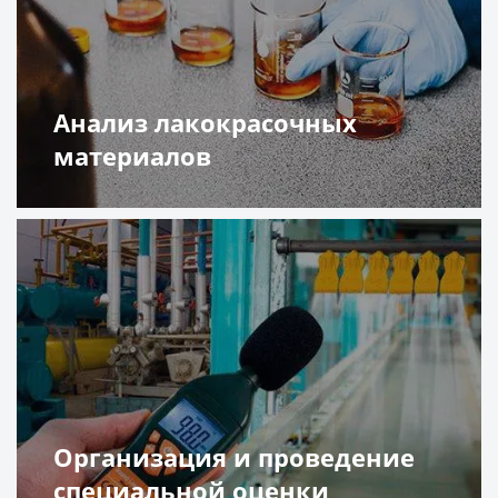
Поверка средств
измерений
Анализ воздуха рабочей
зоны
Аттестация
Анализ лакокрасочных
испытательного
оборудования
материалов
Контроль качества
продукции. Сортировка и
доработка
Оценка
Подробнее
профессиональных
рисков
Техническое
освидетельствование
стеллажей
Аттестаты
Контакты
Вакансии
Организация и проведение
Получить консультацию
специальной оценки