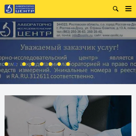
+7 (863) 250-36-99
Главная
+7 (863) 250-36-63
О компании
+7 (863) 250-32-09
Услуги
WhatsApp:
+7 (919) 880-13-34
Анализ лакокрасочных
материалов
Режим работы:
Пн. — Пт.
Организация и
проведение специальной
8:00 — 18:00
оценки условий труда
Производственный
контроль
Испытания строительных
материалов
Анализ металлов и
сплавов
Анализ воды
Анализ нефтепродуктов