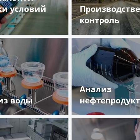
ки условий
Производств
а
контроль
обнее
Подробнее
Анализ
из воды
нефтепродук
обнее
Подробнее