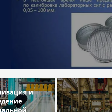
низация и
едение
иальной