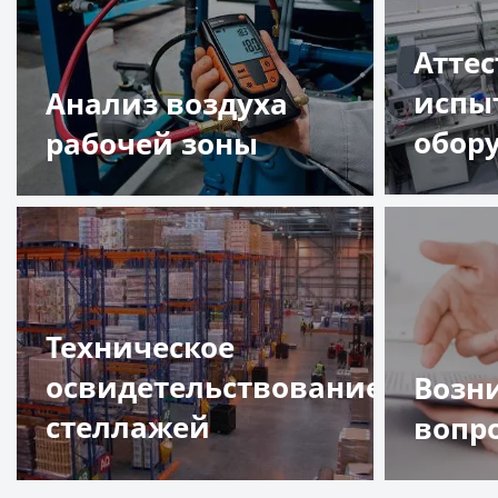
Атте
испы
Анализ воздуха
обор
рабочей зоны
Подр
Подробнее
Техническое
освидетельствование
Возн
стеллажей
вопр