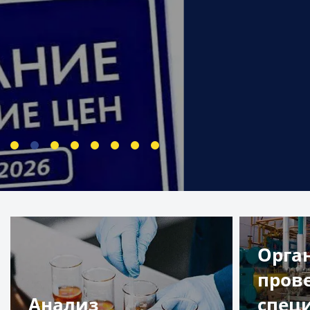
Орга
пров
Анализ
спец