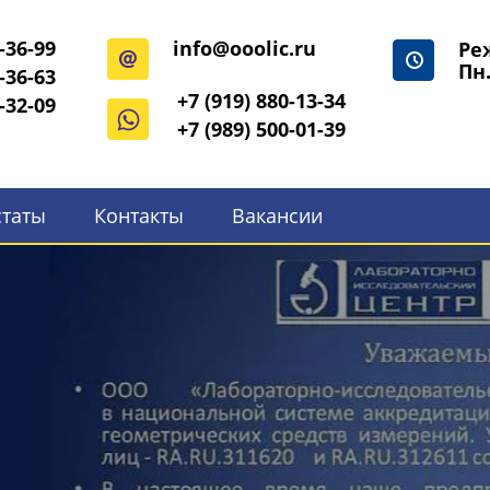
-36-99
info@ooolic.ru
Ре
Пн.
-36-63
+7 (919) 880-13-34
-32-09
+7 (989) 500-01-39
статы
Контакты
Вакансии