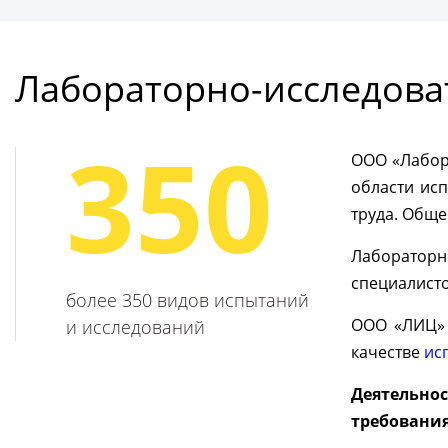
Подробнее
Получ
Лабораторно-исследова
350
ООО «Лабора
области ис
труда. Обще
Лабораторн
специалисто
более 350 видов испытаний
ООО «ЛИЦ» 
и исследований
качестве
ис
Деятельно
требования