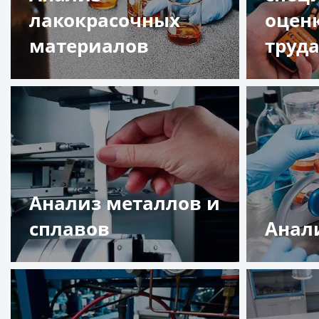
лакокрасочных
оцен
материалов
труд
Подробнее
Подр
Анализ металлов и
сплавов
Анал
Подробнее
Подр