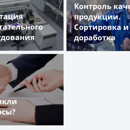
Контроль кач
стация
продукции.
тательного
Сортировка и
удования
доработка
обнее
Подробнее
икли
осы?