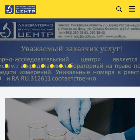
+7 (863) 250-36-99
Главная
+7 (863) 250-36-63
О компании
+7 (863) 250-32-09
Услуги
WhatsApp:
+7 (919) 880-13-34
Анализ лакокрасочных
материалов
Режим работы:
Пн. — Пт.
Организация и
проведение специальной
8:00 — 18:00
оценки условий труда
Производственный
контроль
Испытания строительных
материалов
Анализ металлов и
сплавов
Анализ воды
Анализ нефтепродуктов