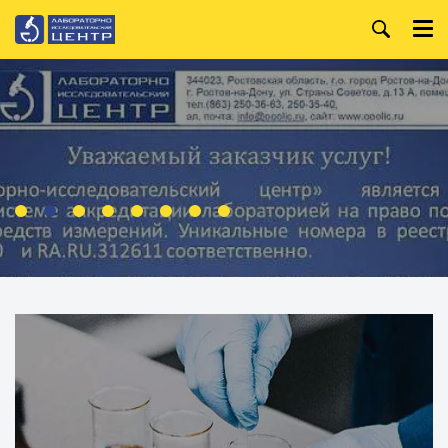
+7 (863) 250-36-99
Главная
+7 (863) 250-36-63
О компании
+7 (863) 250-32-09
Услуги
WhatsApp:
+7 (919) 880-13-34
Анализ лакокрасочных
материалов
Режим работы:
Пн. — Пт.
Организация и
проведение специальной
8:00 — 18:00
оценки условий труда
Производственный
контроль
Испытания строительных
материалов
Анализ металлов и
сплавов
Анализ воды
Анализ нефтепродуктов