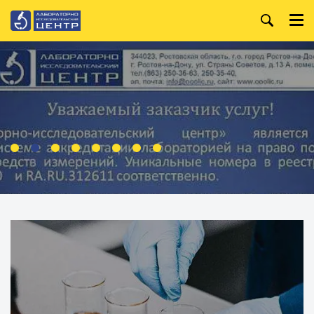
+7 (863) 250-36-99
Главная
+7 (863) 250-36-63
О компании
+7 (863) 250-32-09
Услуги
WhatsApp:
+7 (919) 880-13-34
Анализ лакокрасочных
материалов
Режим работы:
Пн. — Пт.
Организация и
проведение специальной
8:00 — 18:00
оценки условий труда
Производственный
контроль
Испытания строительных
материалов
Анализ металлов и
сплавов
Анализ воды
Анализ нефтепродуктов