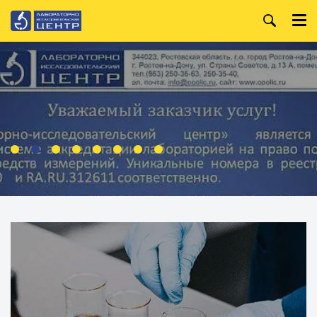
+7 (863) 250-36-99
Главная
+7 (863) 250-36-63
О компании
+7 (863) 250-32-09
Услуги
WhatsApp:
+7 (919) 880-13-34
Анализ лакокрасочных
материалов
Режим работы:
Пн. — Пт.
Организация и
проведение специальной
8:00 — 18:00
оценки условий труда
Производственный
контроль
Испытания строительных
материалов
Анализ металлов и
сплавов
Анализ воды
Анализ нефтепродуктов