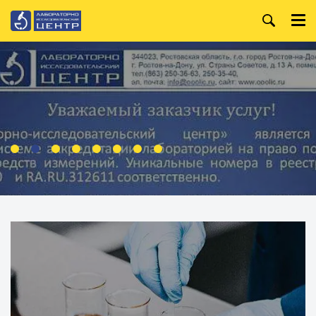
+7 (863) 250-36-99
Главная
+7 (863) 250-36-63
О компании
+7 (863) 250-32-09
Услуги
WhatsApp:
+7 (919) 880-13-34
Анализ лакокрасочных
материалов
Режим работы:
Пн. — Пт.
Организация и
проведение специальной
8:00 — 18:00
оценки условий труда
Производственный
контроль
Испытания строительных
материалов
Анализ металлов и
сплавов
Анализ воды
Анализ нефтепродуктов