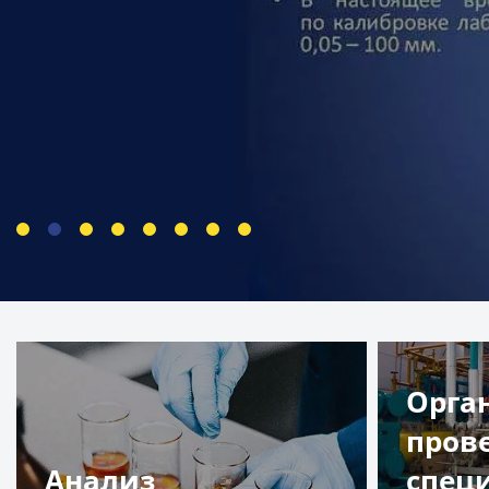
Орга
пров
Анализ
спец