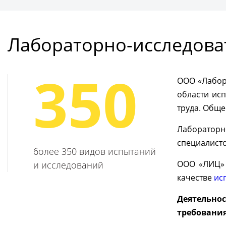
Подробнее
Получ
Лабораторно-исследова
350
ООО «Лабора
области ис
труда. Обще
Лабораторн
специалисто
более 350 видов испытаний
ООО «ЛИЦ» 
и исследований
качестве
ис
Деятельно
требования