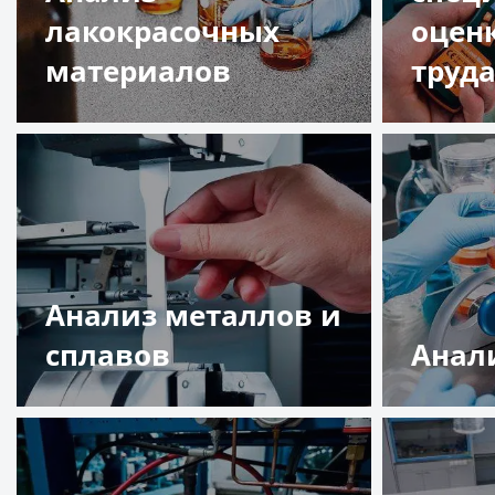
лакокрасочных
оцен
материалов
труд
Подробнее
Подр
Анализ металлов и
сплавов
Анал
Подробнее
Подр