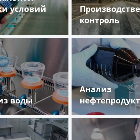
ки условий
Производств
а
контроль
обнее
Подробнее
Анализ
из воды
нефтепродук
обнее
Подробнее