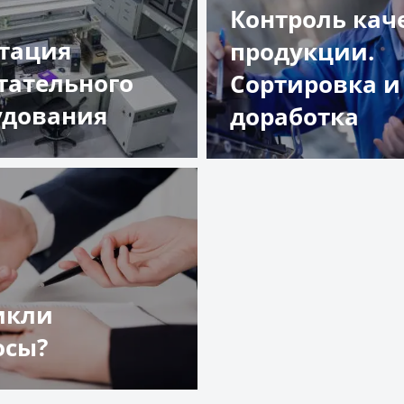
Контроль кач
стация
продукции.
тательного
Сортировка и
удования
доработка
обнее
Подробнее
икли
осы?