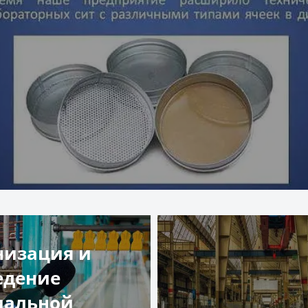
низация и
едение
иальной