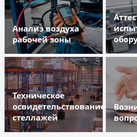
Атте
испы
Анализ воздуха
обор
рабочей зоны
Подр
Подробнее
Техническое
освидетельствование
Возн
стеллажей
вопр