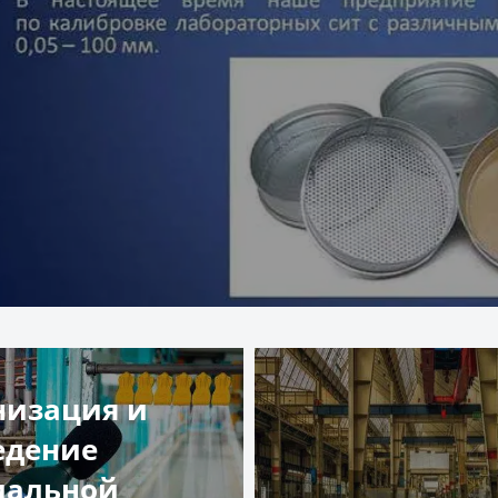
низация и
едение
иальной