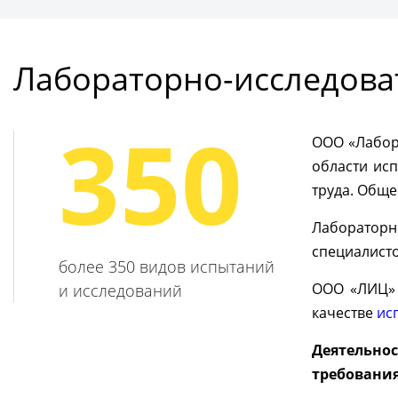
Подробнее
Получ
Лабораторно-исследова
350
ООО «Лабора
области ис
труда. Обще
Лабораторн
специалисто
более 350 видов испытаний
ООО «ЛИЦ» 
и исследований
качестве
ис
Деятельно
требования