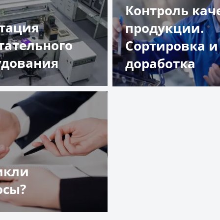
Контроль кач
стация
продукции.
тательного
Сортировка и
удования
доработка
обнее
Подробнее
икли
осы?