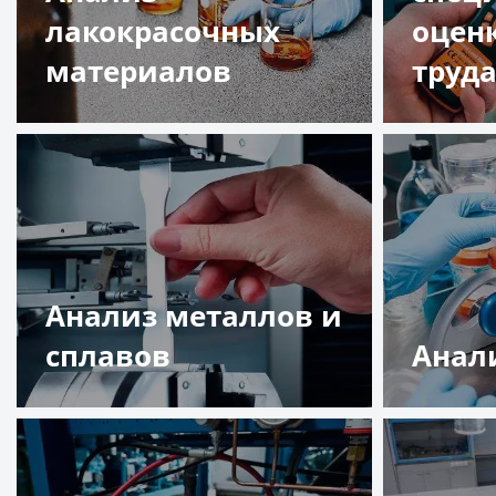
лакокрасочных
оцен
материалов
труд
Подробнее
Подр
Анализ металлов и
сплавов
Анал
Подробнее
Подр