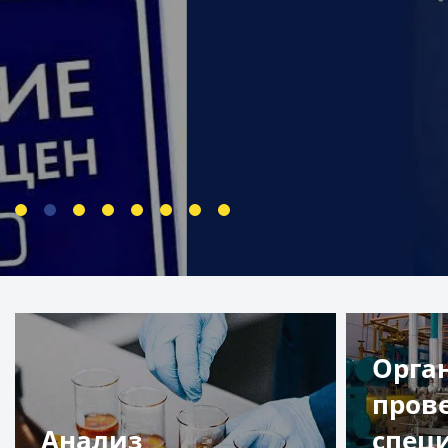
Орга
пров
Анализ
спец