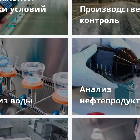
ки условий
Производств
а
контроль
обнее
Подробнее
Анализ
из воды
нефтепродук
обнее
Подробнее