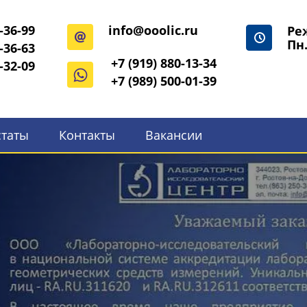
-36-99
info@ooolic.ru
Ре
Пн.
-36-63
+7 (919) 880-13-34
-32-09
+7 (989) 500-01-39
статы
Контакты
Вакансии