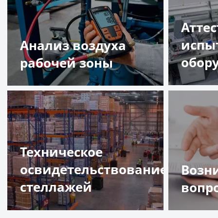
Атте
испы
Анализ воздуха
обор
рабочей зоны
Подр
Подробнее
Техническое
освидетельствование
Возн
стеллажей
вопр